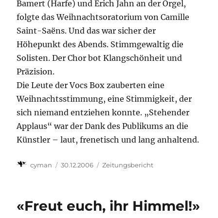
Bamert (Harfe) und Erich Jahn an der Orgel,
folgte das Weihnachtsoratorium von Camille
Saint-Saëns. Und das war sicher der
Höhepunkt des Abends. Stimmgewaltig die
Solisten. Der Chor bot Klangschönheit und
Präzision.
Die Leute der Vocs Box zauberten eine
Weihnachtsstimmung, eine Stimmigkeit, der
sich niemand entziehen konnte. „Stehender
Applaus“ war der Dank des Publikums an die
Künstler – laut, frenetisch und lang anhaltend.
Autor
Veröffentlicht
Kategorien
cyman
30.12.2006
Zeitungsbericht
am
«Freut euch, ihr Himmel!»