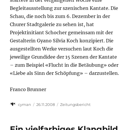
startete in der vergangenen Woche eine
Begleitausstellung zur szenischen Kantate. Die
Schau, die noch bis zum 6. Dezember in der
Churer Stadtgalerie zu sehen ist, hat
Projektinitiant Schocher gemeinsam mit der
Gestalterin Gyano Silvia Koch konzipiert. Die
ausgestellten Werke versuchen laut Koch die
jeweilige Grundidee der 15 Szenen der Kantate
– zum Beispiel «Flucht in die Betäubung» oder
«Liebe als Sinn der Schöpfung» – darzustellen.
Franco Brunner
Autor
Veröffentlicht
Kategorien
cyman
26.11.2008
Zeitungsbericht
am
Ein vielfarbiges Klangbild