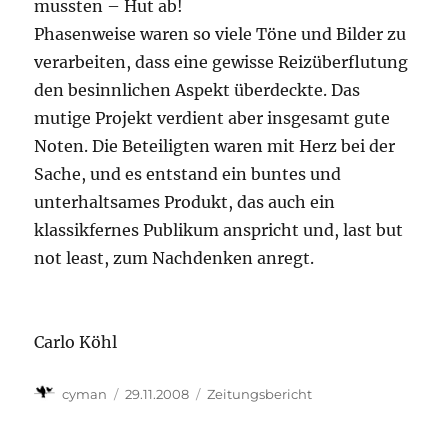
mussten – Hut ab!
Phasenweise waren so viele Töne und Bilder zu
verarbeiten, dass eine gewisse Reizüberflutung
den besinnlichen Aspekt überdeckte. Das
mutige Projekt verdient aber insgesamt gute
Noten. Die Beteiligten waren mit Herz bei der
Sache, und es entstand ein buntes und
unterhaltsames Produkt, das auch ein
klassikfernes Publikum anspricht und, last but
not least, zum Nachdenken anregt.
Carlo Köhl
Autor
Veröffentlicht
Kategorien
cyman
29.11.2008
Zeitungsbericht
am