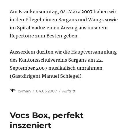
Am Krankensonntag, 04. März 2007 haben wir
in den Pflegeheimen Sargans und Wangs sowie
im Spital Vaduz einen Auszug aus unserem
Repertoire zum Besten geben.
Ausserdem durften wir die Hauptversammlung
des Kantonsschulvereins Sargans am 22.
September 2007 musikalisch umrahmen
(Gastdirigent Manuel Schlegel).
Autor
Veröffentlicht
Kategorien
cyman
04.03.2007
Auftritt
am
Vocs Box, perfekt
inszeniert