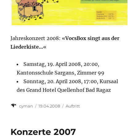
Jahreskonzert 2008: «
VocsBox singt aus der
Liederkiste…
«
Samstag, 19. April 2008, 20:00,
Kantonsschule Sargans, Zimmer 99
Sonntag, 20. April 2008, 17:00, Kursaal
des Grand Hotel Quellenhof Bad Ragaz
Autor
Veröffentlicht
Kategorien
cyman
19.04.2008
Auftritt
am
Konzerte 2007