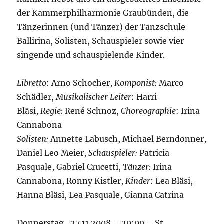
der Kammerphilharmonie Graubünden, die
Tänzerinnen (und Tänzer) der Tanzschule
Ballirina, Solisten, Schauspieler sowie vier
singende und schauspielende Kinder.
Libretto
: Arno Schocher,
Komponist:
Marco
Schädler,
Musikalischer Leiter
: Harri
Bläsi,
Regie:
René Schnoz,
Choreographie
: Irina
Cannabona
Solisten:
Annette Labusch, Michael Berndonner,
Daniel Leo Meier,
Schauspieler:
Patricia
Pasquale, Gabriel Crucetti,
Tänzer:
Irina
Cannabona, Ronny Kistler,
Kinder
: Lea Bläsi,
Hanna Bläsi, Lea Pasquale, Gianna Catrina
Donnerstag , 27.11.2008 – 20:00 – St.