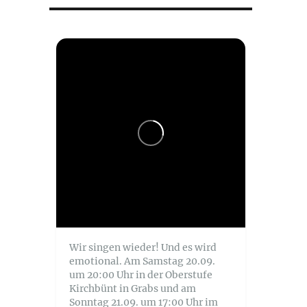
Wir singen wieder! Und es wird
emotional. Am Samstag 20.09.
um 20:00 Uhr in der Oberstufe
Kirchbünt in Grabs und am
Sonntag 21.09. um 17:00 Uhr im