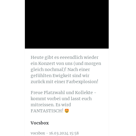
Heute gibt es eeeendlich wieder
ein Konzert von uns (und morgen
gleich nochmal)! Nach einer
gefühlten Ewigkeit sind wir
zurück mit einer Farbexplosion!
Freue Platzwahl und Kollekte -
kommt vorbei und lasst euch
mitreissen. Es wird
FANTASTISCH!
Vocsbox
vocsbox
16.03.2024 15:58