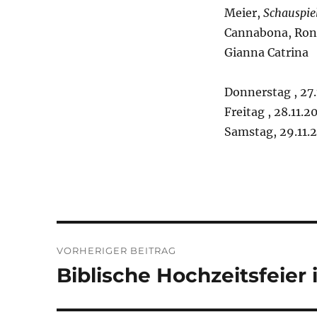
Meier,
Schauspiel
Cannabona, Ronn
Gianna Catrina
Donnerstag , 27
Freitag , 28.11.
Samstag, 29.11.
Beitragsnavigation
VORHERIGER BEITRAG
Biblische Hochzeitsfeier 
Vorheriger
Beitrag: