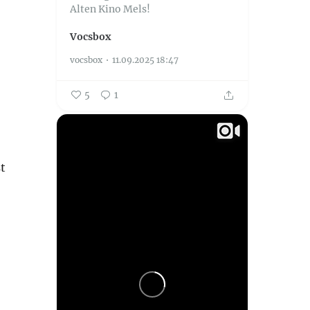
Alten Kino Mels!
Vocsbox
vocsbox
11.09.2025 18:47
5
1
t