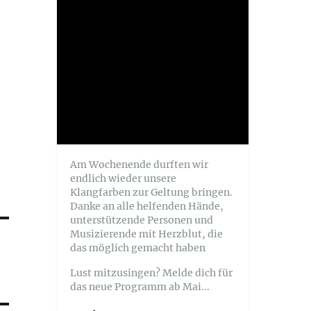
Am Wochenende durften wir
endlich wieder unsere
Klangfarben zur Geltung bringen.
Danke an alle helfenden Hände,
unterstützende Personen und
Musizierende mit Herzblut, die
das möglich gemacht haben
Lust mitzusingen? Melde dich für
das neue Programm ab Mai...