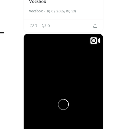
Vocsbox
vocsbox
19.03.2024 09:29
7
0