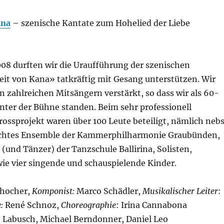
ana
– szenische Kantate zum Hohelied der Liebe
8 durften wir die Uraufführung der szenischen
it von Kana» tatkräftig mit Gesang unterstützen. Wir
 zahlreichen Mitsängern verstärkt, so dass wir als 60-
nter der Bühne standen. Beim sehr professionell
ossprojekt waren über 100 Leute beteiligt, nämlich nebs
uchtes Ensemble der Kammerphilharmonie Graubünden,
(und Tänzer) der Tanzschule Ballirina, Solisten,
wie vier singende und schauspielende Kinder.
chocher,
Komponist:
Marco Schädler,
Musikalischer Leiter
:
:
René Schnoz,
Choreographie
: Irina Cannabona
 Labusch, Michael Berndonner, Daniel Leo