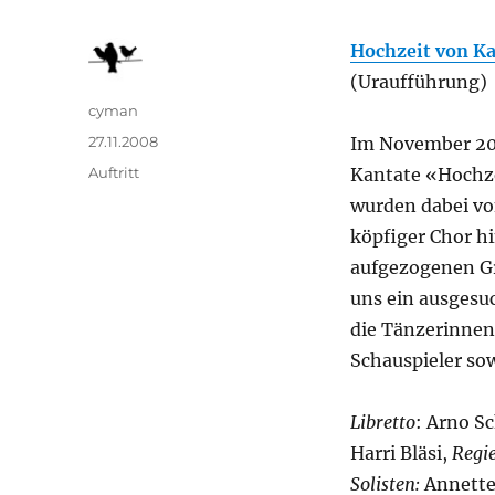
Hochzeit von K
(Uraufführung)
Autor
cyman
Veröffentlicht
27.11.2008
Im November 200
am
Kategorien
Auftritt
Kantate «Hochze
wurden dabei von
köpfiger Chor hi
aufgezogenen Gr
uns ein ausges
die Tänzerinnen 
Schauspieler so
Libretto
: Arno S
Harri Bläsi,
Regie
Solisten:
Annette