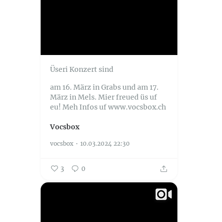
Üseri Konzert sind
am 16. März in Grabs und
am 17.
März in Mels.
Mier freued üs uf
eu!
Meh Infos uf www.vocsbox.ch
Vocsbox
vocsbox
10.03.2024 22:30
3
0